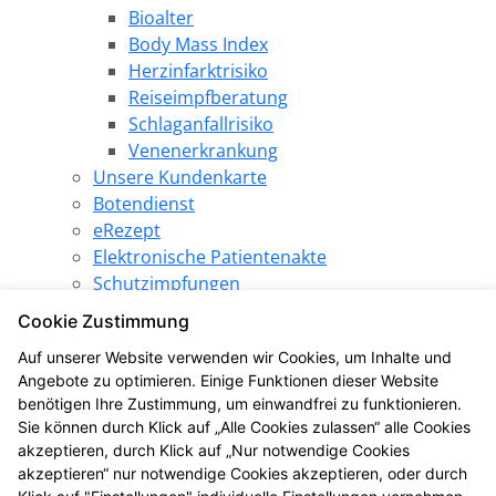
Bioalter
Body Mass Index
Herzinfarktrisiko
Reiseimpfberatung
Schlaganfallrisiko
Venenerkrankung
Unsere Kundenkarte
Botendienst
eRezept
Elektronische Patientenakte
Schutzimpfungen
Pharmazeutische Dienstleistungen
Cookie Zustimmung
Angebote
Auf unserer Website verwenden wir Cookies, um Inhalte und
Produkt des Monats
Angebote zu optimieren. Einige Funktionen dieser Website
LINDA Gewinnspiel
benötigen Ihre Zustimmung, um einwandfrei zu funktionieren.
LINDA Aktion
Sie können durch Klick auf „Alle Cookies zulassen“ alle Cookies
Die LINDA Eigenmarke
akzeptieren, durch Klick auf „Nur notwendige Cookies
Gesundheitsthemen
akzeptieren“ nur notwendige Cookies akzeptieren, oder durch