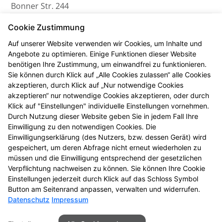
Bonner Str. 244
PLZ/Ort:
Cookie Zustimmung
50968 Köln
Auf unserer Website verwenden wir Cookies, um Inhalte und
Telefon:
Angebote zu optimieren. Einige Funktionen dieser Website
+49 (221) 382014
benötigen Ihre Zustimmung, um einwandfrei zu funktionieren.
Sie können durch Klick auf „Alle Cookies zulassen“ alle Cookies
Fax:
akzeptieren, durch Klick auf „Nur notwendige Cookies
+49 (221) 2807796
akzeptieren“ nur notwendige Cookies akzeptieren, oder durch
Klick auf "Einstellungen" individuelle Einstellungen vornehmen.
E-Mail:
Durch Nutzung dieser Website geben Sie in jedem Fall Ihre
info@artus-apo-koeln.de
Einwilligung zu den notwendigen Cookies. Die
Einwilligungserklärung (des Nutzers, bzw. dessen Gerät) wird
Öffnungszeiten
gespeichert, um deren Abfrage nicht erneut wiederholen zu
müssen und die Einwilligung entsprechend der gesetzlichen
Mo - Fr
: 08:00-18:30
Verpflichtung nachweisen zu können. Sie können Ihre Cookie
Sa
: 09:00-13:30
Einstellungen jederzeit durch Klick auf das Schloss Symbol
Button am Seitenrand anpassen, verwalten und widerrufen.
Datenschutz
Impressum
Seitenübersicht
Kontakt
Impressum