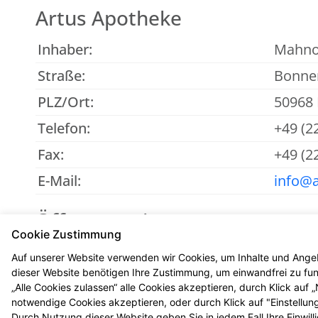
Artus Apotheke
Inhaber:
Mahnor
Straße:
Bonner
PLZ/Ort:
50968 
Telefon:
+49 (2
Fax:
+49 (2
E-Mail:
info@a
Öffnungszeiten
Cookie Zustimmung
Mo - Fr
: 08:00-18:30
Auf unserer Website verwenden wir Cookies, um Inhalte und Angeb
Sa
: 09:00-13:30
dieser Website benötigen Ihre Zustimmung, um einwandfrei zu funk
„Alle Cookies zulassen“ alle Cookies akzeptieren, durch Klick auf
notwendige Cookies akzeptieren, oder durch Klick auf "Einstellun
Durch Nutzung dieser Website geben Sie in jedem Fall Ihre Einwil