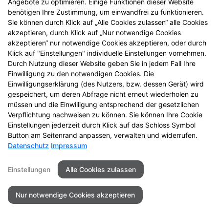
Angebote zu optimieren. Einige Funktionen dieser Website
entdecken Sie neue
benötigen Ihre Zustimmung, um einwandfrei zu funktionieren.
Aktionsprodukte und
Sie können durch Klick auf „Alle Cookies zulassen“ alle Cookies
das nächste
akzeptieren, durch Klick auf „Nur notwendige Cookies
Gewinnspiel.
akzeptieren“ nur notwendige Cookies akzeptieren, oder durch
Klick auf "Einstellungen" individuelle Einstellungen vornehmen.
Durch Nutzung dieser Website geben Sie in jedem Fall Ihre
Einwilligung zu den notwendigen Cookies. Die
Einwilligungserklärung (des Nutzers, bzw. dessen Gerät) wird
gespeichert, um deren Abfrage nicht erneut wiederholen zu
Seitenübersicht
Kontakt
Impressum
müssen und die Einwilligung entsprechend der gesetzlichen
Datenschutz
Barrierefreiheit
Verpflichtung nachweisen zu können. Sie können Ihre Cookie
Einstellungen jederzeit durch Klick auf das Schloss Symbol
© 2026 Artus Apotheke
Button am Seitenrand anpassen, verwalten und widerrufen.
Datenschutz
Impressum
Einstellungen
Alle Cookies zulassen
Nur notwendige Cookies akzeptieren